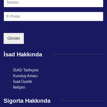
T
n
e
t
l
e
E
e
Ü
m
f
n
a
o
v
i
n
a
l
*
n
*
Gönder
ı
*
İsad Hakkında
İSAD Tarihçesi
Kuruluş Amacı
İsad Üyelik
İletişim
Sigorta Hakkında