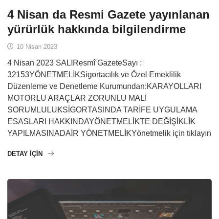
4 Nisan da Resmi Gazete yayınlanan
yürürlük hakkında bilgilendirme
10 Nisan 2023
4 Nisan 2023 SALIResmî GazeteSayı :
32153YÖNETMELİKSigortacılık ve Özel Emeklilik
Düzenleme ve Denetleme Kurumundan:KARAYOLLARI
MOTORLU ARAÇLAR ZORUNLU MALİ
SORUMLULUKSİGORTASINDA TARİFE UYGULAMA
ESASLARI HAKKINDAYÖNETMELİKTE DEĞİŞİKLİK
YAPILMASINADAİR YÖNETMELİKYönetmelik için tıklayın
DETAY IÇIN