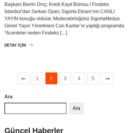
Başkanı Berrin Dinç; Kredi Kayıt Bürosu / Findeks
İstanbul’dan Serkan Oyan; Sigorta Ekranı’nın CANLI
YAYIN konuğu oldular. Moderatörlüğünü SigortaMedya
Genel Yayın Yönetmeni Can Kantar’ın yaptığı programda
“Acenteler neden Findeks […]
DETAY IÇIN
1
2
3
4
5
Ara
Ara
Güncel Haberler