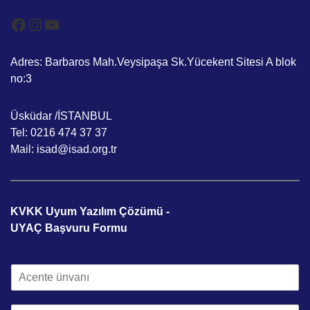
Facebook
Instagram
YouTube
Adres: Barbaros Mah.Veysipaşa Sk.Yücekent Sitesi A blok
no:3
Üsküdar /İSTANBUL
Tel: 0216 474 37 37
Mail: isad@isad.org.tr
KVKK Uyum Yazılım Çözümü -
UYAÇ Başvuru Formu
A
c
e