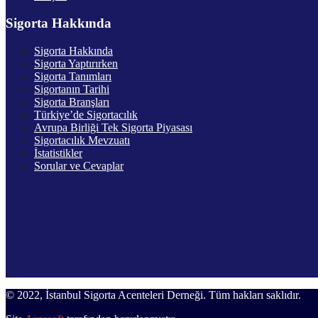
Sigorta Hakkında
Sigorta Hakkında
Sigorta Yaptırırken
Sigorta Tanımları
Sigortanın Tarihi
Sigorta Branşları
Türkiye’de Sigortacılık
Avrupa Birliği Tek Sigorta Piyasası
Sigortacılık Mevzuatı
İstatistikler
Sorular ve Cevaplar
© 2022, İstanbul Sigorta Acenteleri Derneği. Tüm hakları saklıdır.