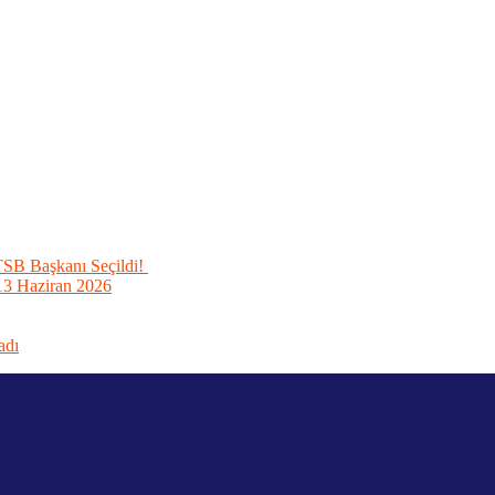
TSB Başkanı Seçildi!
1-13 Haziran 2026
adı