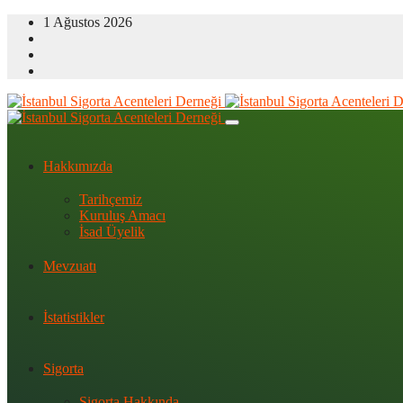
1 Ağustos 2026
Hakkımızda
Tarihçemiz
Kuruluş Amacı
İsad Üyelik
Mevzuatı
İstatistikler
Sigorta
Sigorta Hakkında