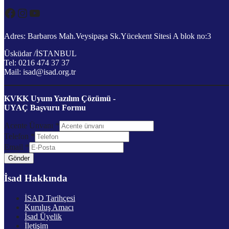
Facebook
Instagram
YouTube
Adres: Barbaros Mah.Veysipaşa Sk.Yücekent Sitesi A blok no:3
Üsküdar /İSTANBUL
Tel: 0216 474 37 37
Mail: isad@isad.org.tr
KVKK Uyum Yazılım Çözümü -
UYAÇ Başvuru Formu
Acente Ünvanı
*
Telefon
*
Email
*
Gönder
İsad Hakkında
İSAD Tarihçesi
Kuruluş Amacı
İsad Üyelik
İletişim