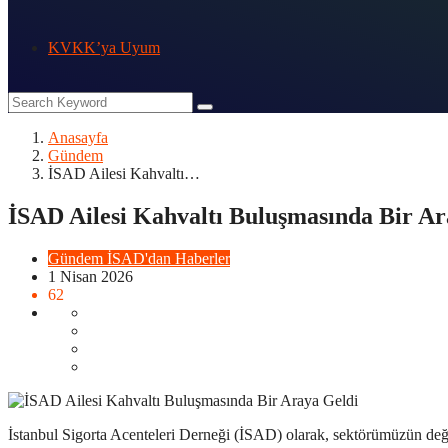
KVKK’ya Uyum
Anasayfa
Gündem
İSAD Ailesi Kahvaltı…
İSAD Ailesi Kahvaltı Buluşmasında Bir Ar
Gündem
İSAD'dan Haberler
1 Nisan 2026
62
İstanbul Sigorta Acenteleri Derneği (İSAD) olarak, sektörümüzün değer