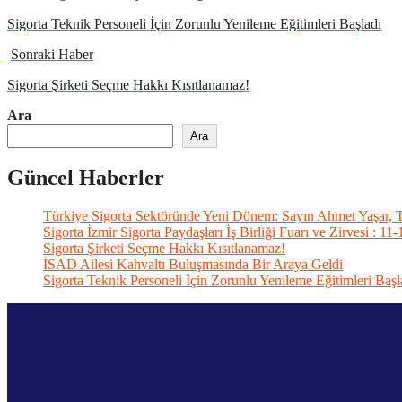
Sigorta Teknik Personeli İçin Zorunlu Yenileme Eğitimleri Başladı
Sonraki Haber
Sigorta Şirketi Seçme Hakkı Kısıtlanamaz!
Ara
Ara
Güncel Haberler
Türkiye Sigorta Sektöründe Yeni Dönem: Sayın Ahmet Yaşar, 
Sigorta İzmir Sigorta Paydaşları İş Birliği Fuarı ve Zirvesi : 1
Sigorta Şirketi Seçme Hakkı Kısıtlanamaz!
İSAD Ailesi Kahvaltı Buluşmasında Bir Araya Geldi
Sigorta Teknik Personeli İçin Zorunlu Yenileme Eğitimleri Başl