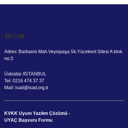
Facebook
Instagram
YouTube
Adres: Barbaros Mah.Veysipaşa Sk.Yücekent Sitesi A blok
no:3
Üsküdar /İSTANBUL
Tel: 0216 474 37 37
Mail: isad@isad.org.tr
KVKK Uyum Yazılım Çözümü -
UYAÇ Başvuru Formu