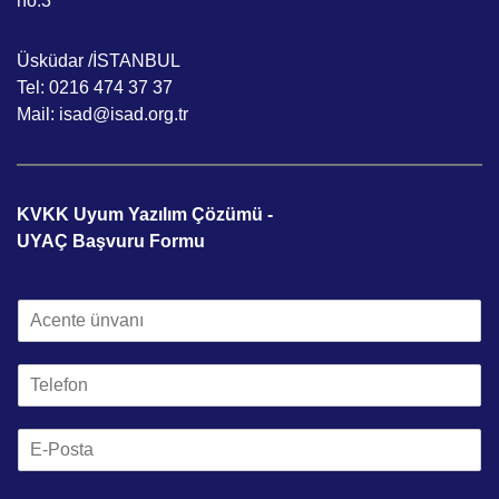
no:3
Üsküdar /İSTANBUL
Tel: 0216 474 37 37
Mail: isad@isad.org.tr
KVKK Uyum Yazılım Çözümü -
UYAÇ Başvuru Formu
A
c
e
T
n
e
t
l
e
E
e
Ü
m
f
n
a
o
v