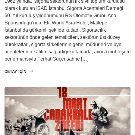
1962 yılında, sigorta sektörünün ilk sivil toplum kuruluşu
olarak kurulan İSAD İstanbul Sigorta Acenteleri Derneği,
60. Yıl kuruluş yıldönümünü RS Otomotiv Grubu Ana
Sponsorluğu’nda, Elit World Asia Hotel, Maltepe
İstanbul’da görkemli şekilde kutladı. Sigortacılık
sektörünün önde gelen temsilcileri, sektörün üst düzey
bürokratları, sigorta şirketlerinin genel müdürleri ve üye
acentelerinin katılım sağladığı kutlamada, ayrıca muhteşem
performansıyla Ferhat Göçer sahne […]
DETAY IÇIN