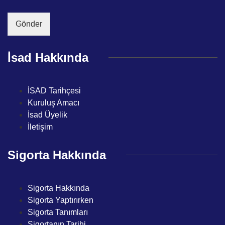
i
n
a
l
*
n
*
Gönder
ı
*
İsad Hakkında
İSAD Tarihçesi
Kuruluş Amacı
İsad Üyelik
İletişim
Sigorta Hakkında
Sigorta Hakkında
Sigorta Yaptırırken
Sigorta Tanımları
Sigortanın Tarihi