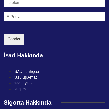
T
n
e
t
l
e
E
e
Ü
m
f
n
a
o
v
i
n
a
l
*
n
*
Gönder
ı
*
İsad Hakkında
İSAD Tarihçesi
Kuruluş Amacı
İsad Üyelik
İletişim
Sigorta Hakkında