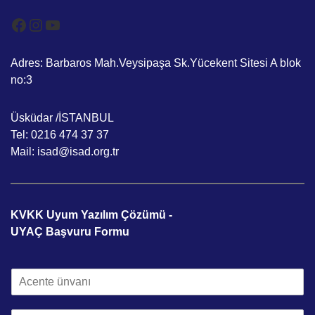
Facebook
Instagram
YouTube
Adres: Barbaros Mah.Veysipaşa Sk.Yücekent Sitesi A blok
no:3
Üsküdar /İSTANBUL
Tel: 0216 474 37 37
Mail: isad@isad.org.tr
KVKK Uyum Yazılım Çözümü -
UYAÇ Başvuru Formu
A
c
e