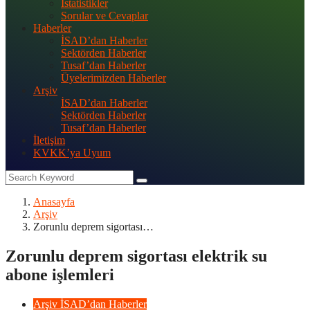
İstatistikler
Sorular ve Cevaplar
Haberler
İSAD’dan Haberler
Sektörden Haberler
Tusaf’dan Haberler
Üyelerimizden Haberler
Arşiv
İSAD’dan Haberler
Sektörden Haberler
Tusaf’dan Haberler
İletişim
KVKK’ya Uyum
Anasayfa
Arşiv
Zorunlu deprem sigortası…
Zorunlu deprem sigortası elektrik su
abone işlemleri
Arşiv
İSAD’dan Haberler