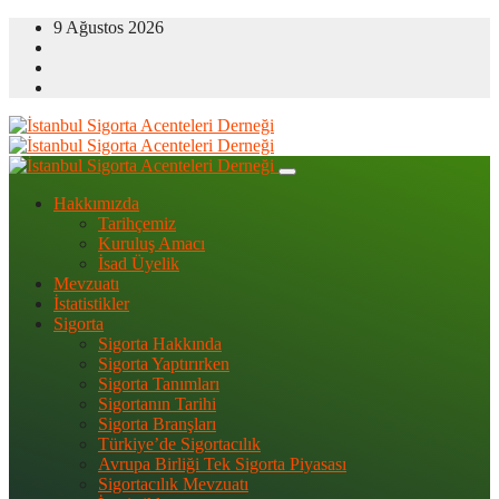
9 Ağustos 2026
Hakkımızda
Tarihçemiz
Kuruluş Amacı
İsad Üyelik
Mevzuatı
İstatistikler
Sigorta
Sigorta Hakkında
Sigorta Yaptırırken
Sigorta Tanımları
Sigortanın Tarihi
Sigorta Branşları
Türkiye’de Sigortacılık
Avrupa Birliği Tek Sigorta Piyasası
Sigortacılık Mevzuatı