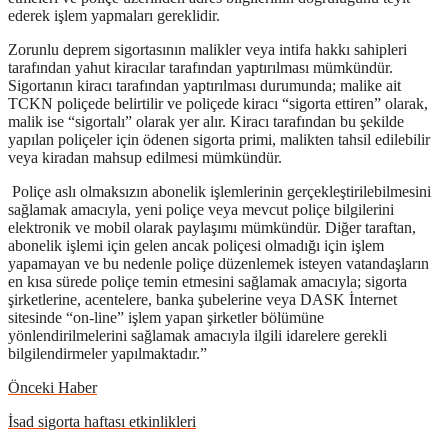
ederek işlem yapmaları gereklidir.
Zorunlu deprem sigortasının malikler veya intifa hakkı sahipleri
tarafından yahut kiracılar tarafından yaptırılması mümkündür.
Sigortanın kiracı tarafından yaptırılması durumunda; malike ait
TCKN poliçede belirtilir ve poliçede kiracı “sigorta ettiren” olarak,
malik ise “sigortalı” olarak yer alır. Kiracı tarafından bu şekilde
yapılan poliçeler için ödenen sigorta primi, malikten tahsil edilebilir
veya kiradan mahsup edilmesi mümkündür.
Poliçe aslı olmaksızın abonelik işlemlerinin gerçekleştirilebilmesini
sağlamak amacıyla, yeni poliçe veya mevcut poliçe bilgilerini
elektronik ve mobil olarak paylaşımı mümkündür. Diğer taraftan,
abonelik işlemi için gelen ancak poliçesi olmadığı için işlem
yapamayan ve bu nedenle poliçe düzenlemek isteyen vatandaşların
en kısa sürede poliçe temin etmesini sağlamak amacıyla; sigorta
şirketlerine, acentelere, banka şubelerine veya DASK İnternet
sitesinde “on-line” işlem yapan şirketler bölümüne
yönlendirilmelerini sağlamak amacıyla ilgili idarelere gerekli
bilgilendirmeler yapılmaktadır.”
Önceki Haber
İsad sigorta haftası etkinlikleri