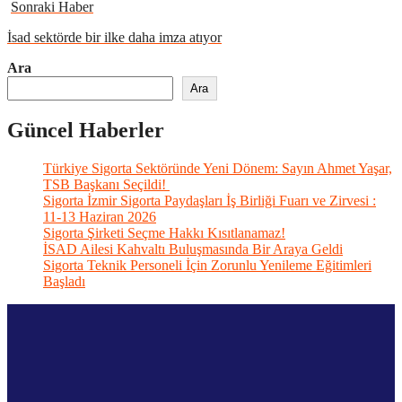
Sonraki Haber
İsad sektörde bir ilke daha imza atıyor
Ara
Ara
Güncel Haberler
Türkiye Sigorta Sektöründe Yeni Dönem: Sayın Ahmet Yaşar,
TSB Başkanı Seçildi!
Sigorta İzmir Sigorta Paydaşları İş Birliği Fuarı ve Zirvesi :
11-13 Haziran 2026
Sigorta Şirketi Seçme Hakkı Kısıtlanamaz!
İSAD Ailesi Kahvaltı Buluşmasında Bir Araya Geldi
Sigorta Teknik Personeli İçin Zorunlu Yenileme Eğitimleri
Başladı