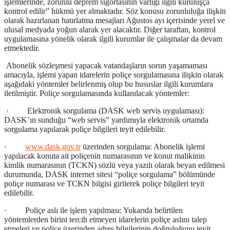
işlemlerinde, zorunlu deprem sigortasının varlığı ilgili kuruluşça
kontrol edilir” hükmü yer almaktadır. Söz konusu zorunluluğa ilişkin
olarak hazırlanan hatırlatma mesajları Ağustos ayı içerisinde yerel ve
ulusal medyada yoğun alarak yer alacaktır. Diğer taraftan, kontrol
uygulamasına yönelik olarak ilgili kurumlar ile çalışmalar da devam
etmektedir.
Abonelik sözleşmesi yapacak vatandaşların sorun yaşamaması
amacıyla, işlemi yapan idarelerin poliçe sorgulamasına ilişkin olarak
aşağıdaki yöntemler belirlenmiş olup bu hususlar ilgili kurumlara
iletilmiştir. Poliçe sorgulamasında kullanılacak yöntemler:
· Elektronik sorgulama (DASK web servis uygulaması):
DASK’ın sunduğu “web servis” yardımıyla elektronik ortamda
sorgulama yapılarak poliçe bilgileri teyit edilebilir.
·
www.dask.gov.tr
üzerinden sorgulama: Abonelik işlemi
yapılacak konuta ait poliçenin numarasının ve konut malikinin
kimlik numarasının (TCKN) sözlü veya yazılı olarak beyan edilmesi
durumunda, DASK internet sitesi “poliçe sorgulama” bölümünde
poliçe numarası ve TCKN bilgisi girilerek poliçe bilgileri teyit
edilebilir.
· Poliçe aslı ile işlem yapılması: Yukarıda belirtilen
yöntemlerden birini tercih etmeyen idarelerin poliçe aslını talep
etmeleri ve poliçe üzerinden adres bilgilerinin doğruluğunu teyit