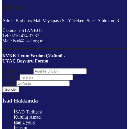
Facebook
Instagram
YouTube
Adres: Barbaros Mah.Veysipaşa Sk.Yücekent Sitesi A blok no:3
Üsküdar /İSTANBUL
Tel: 0216 474 37 37
Mail: isad@isad.org.tr
KVKK Uyum Yazılım Çözümü -
UYAÇ Başvuru Formu
Acente Ünvanı
*
Telefon
*
Email
*
Gönder
İsad Hakkında
İSAD Tarihçesi
Kuruluş Amacı
İsad Üyelik
İletişim