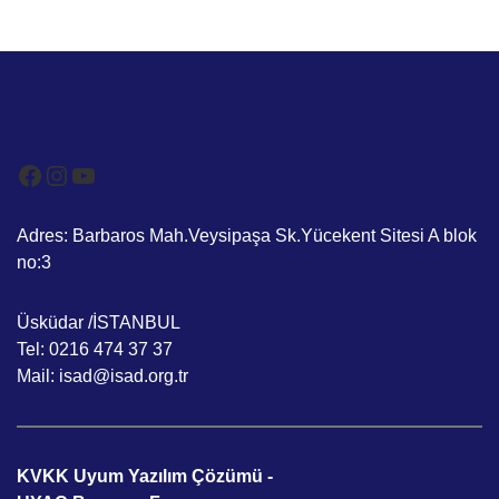
Facebook
Instagram
YouTube
Adres: Barbaros Mah.Veysipaşa Sk.Yücekent Sitesi A blok
no:3
Üsküdar /İSTANBUL
Tel: 0216 474 37 37
Mail: isad@isad.org.tr
KVKK Uyum Yazılım Çözümü -