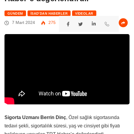
GÜNDEM
İSAD'DAN HABERLER
VIDEOLAR
7 Mart 2024
275
Sigorta Uzmanı
Berrin Dinç
, Özel sağlık sigortasında
tedavi şekli, sigortalılık süresi, yaş ve cinsiyet gibi fiyatı