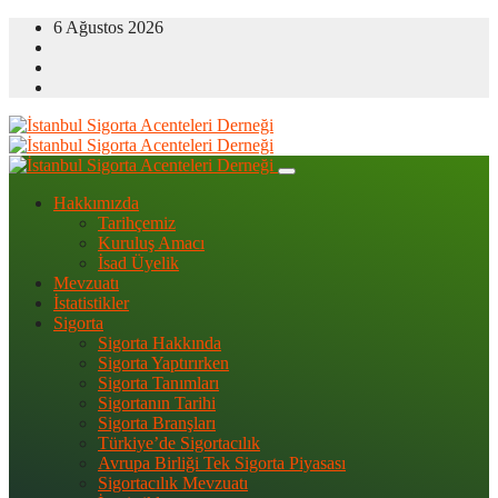
6 Ağustos 2026
Hakkımızda
Tarihçemiz
Kuruluş Amacı
İsad Üyelik
Mevzuatı
İstatistikler
Sigorta
Sigorta Hakkında
Sigorta Yaptırırken
Sigorta Tanımları
Sigortanın Tarihi
Sigorta Branşları
Türkiye’de Sigortacılık
Avrupa Birliği Tek Sigorta Piyasası
Sigortacılık Mevzuatı