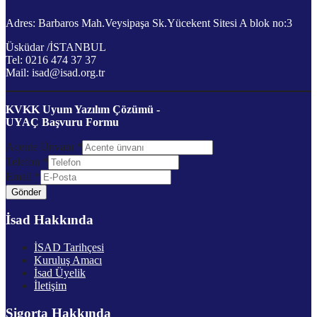
Adres: Barbaros Mah.Veysipaşa Sk.Yücekent Sitesi A blok no:3
Üsküdar /İSTANBUL
Tel: 0216 474 37 37
Mail: isad@isad.org.tr
KVKK Uyum Yazılım Çözümü -
UYAÇ Başvuru Formu
Acente Ünvanı
*
Telefon
*
Email
*
Gönder
İsad Hakkında
İSAD Tarihçesi
Kuruluş Amacı
İsad Üyelik
İletişim
Sigorta Hakkında