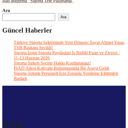
İsad araştırma “Sigorta Tele Pazarlama”
Ara
Ara
Güncel Haberler
Türkiye Sigorta Sektöründe Yeni Dönem: Sayın Ahmet Yaşar,
TSB Başkanı Seçildi!
Sigorta İzmir Sigorta Paydaşları İş Birliği Fuarı ve Zirvesi :
11-13 Haziran 2026
Sigorta Şirketi Seçme Hakkı Kısıtlanamaz!
İSAD Ailesi Kahvaltı Buluşmasında Bir Araya Geldi
Sigorta Teknik Personeli İçin Zorunlu Yenileme Eğitimleri
Başladı
Facebook
Instagram
YouTube