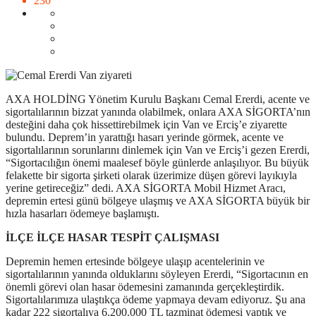
230
AXA HOLDİNG Yönetim Kurulu Başkanı Cemal Ererdi, acente ve
sigortalılarının bizzat yanında olabilmek, onlara AXA SİGORTA’nın
desteğini daha çok hissettirebilmek için Van ve Erciş’e ziyarette
bulundu. Deprem’in yarattığı hasarı yerinde görmek, acente ve
sigortalılarının sorunlarını dinlemek için Van ve Erciş’i gezen Ererdi,
“Sigortacılığın önemi maalesef böyle günlerde anlaşılıyor. Bu büyük
felakette bir sigorta şirketi olarak üzerimize düşen görevi layıkıyla
yerine getireceğiz” dedi. AXA SİGORTA Mobil Hizmet Aracı,
depremin ertesi günü bölgeye ulaşmış ve AXA SİGORTA büyük bir
hızla hasarları ödemeye başlamıştı.
İLÇE İLÇE HASAR TESPİT ÇALIŞMASI
Depremin hemen ertesinde bölgeye ulaşıp acentelerinin ve
sigortalılarının yanında olduklarını söyleyen Ererdi, “Sigortacının en
önemli görevi olan hasar ödemesini zamanında gerçekleştirdik.
Sigortalılarımıza ulaştıkça ödeme yapmaya devam ediyoruz. Şu ana
kadar 222 sigortalıya 6.200.000 TL tazminat ödemesi yaptık ve