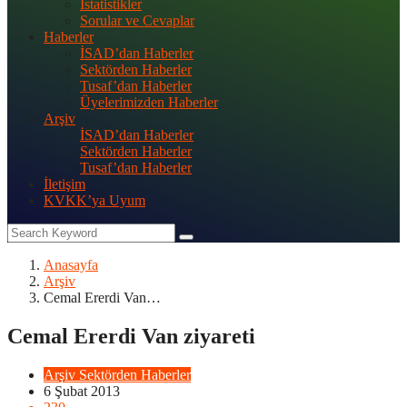
İstatistikler
Sorular ve Cevaplar
Haberler
İSAD’dan Haberler
Sektörden Haberler
Tusaf’dan Haberler
Üyelerimizden Haberler
Arşiv
İSAD’dan Haberler
Sektörden Haberler
Tusaf’dan Haberler
İletişim
KVKK’ya Uyum
Anasayfa
Arşiv
Cemal Ererdi Van…
Cemal Ererdi Van ziyareti
Arşiv
Sektörden Haberler
6 Şubat 2013