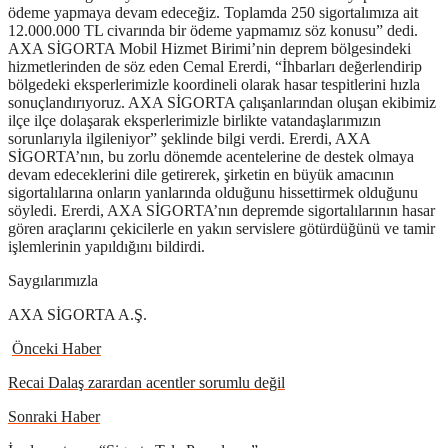
ödeme yapmaya devam edeceğiz. Toplamda 250 sigortalımıza ait
12.000.000 TL civarında bir ödeme yapmamız söz konusu” dedi.
AXA SİGORTA Mobil Hizmet Birimi’nin deprem bölgesindeki
hizmetlerinden de söz eden Cemal Ererdi, “İhbarları değerlendirip
bölgedeki eksperlerimizle koordineli olarak hasar tespitlerini hızla
sonuçlandırıyoruz. AXA SİGORTA çalışanlarından oluşan ekibimiz
ilçe ilçe dolaşarak eksperlerimizle birlikte vatandaşlarımızın
sorunlarıyla ilgileniyor” şeklinde bilgi verdi. Ererdi, AXA
SİGORTA’nın, bu zorlu dönemde acentelerine de destek olmaya
devam edeceklerini dile getirerek, şirketin en büyük amacının
sigortalılarına onların yanlarında olduğunu hissettirmek olduğunu
söyledi. Ererdi, AXA SİGORTA’nın depremde sigortalılarının hasar
gören araçlarını çekicilerle en yakın servislere götürdüğünü ve tamir
işlemlerinin yapıldığını bildirdi.
Saygılarımızla
AXA SİGORTA A.Ş.
Önceki Haber
Recai Dalaş zarardan acentler sorumlu değil
Sonraki Haber