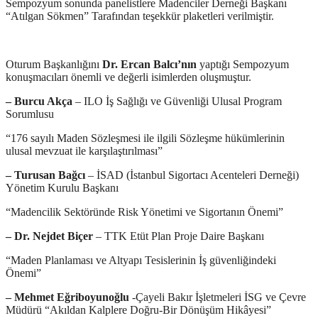
Sempozyum sonunda panelistlere Madenciler Derneği Başkanı
“Atılgan Sökmen” Tarafından teşekkür plaketleri verilmiştir.
Oturum Başkanlığını
Dr. Ercan Balcı’nın
yaptığı Sempozyum
konuşmacıları önemli ve değerli isimlerden oluşmuştur.
– Burcu Akça
– ILO İş Sağlığı ve Güvenliği Ulusal Program
Sorumlusu
“176 sayılı Maden Sözleşmesi ile ilgili Sözleşme hükümlerinin
ulusal mevzuat ile karşılaştırılması”
– Turusan Bağcı
– İSAD (İstanbul Sigortacı Acenteleri Derneği)
Yönetim Kurulu Başkanı
“Madencilik Sektöründe Risk Yönetimi ve Sigortanın Önemi”
– Dr. Nejdet Biçer
– TTK Etüt Plan Proje Daire Başkanı
“Maden Planlaması ve Altyapı Tesislerinin İş güvenliğindeki
Önemi”
– Mehmet Eğriboyunoğlu
-Çayeli Bakır İşletmeleri İSG ve Çevre
Müdürü “Akıldan Kalplere Doğru-Bir Dönüşüm Hikâyesi”