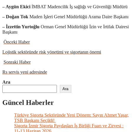
– Aygün Ekici
İMBAT Madencilik İş sağlığı ve Güvenliği Müdürü
– Doğan Tok
Maden İşleri Genel Müdürlüğü Arama Daire Başkanı
– İzzettin Yurtoğlu
Orman Genel Müdürlüğü İzin ve İrtifak Dairesi
Başkanı
Önceki Haber
Lojistik sektöründe risk yönetimi ve sigortanın önemi
Sonraki Haber
Rs servis yeni adresinde
Ara
Ara
Güncel Haberler
Türkiye Sigorta Sektöründe Yeni Dönem: Sayın Ahmet Yaşar,
TSB Başkanı Seçildi!
Sigorta İzmir Sigorta Paydaşları İş Birliği Fuarı ve Zirvesi :
11-13 Haziran 2026