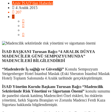
Arşiv
İSAD’dan Haberler
4 Aralık 2015
207
İSAD BAŞKANI Turusan Bağcı “4 ARALIK DÜNYA
MADENCİLER GÜNÜ SEMPOZYUMUNDA”
MADENCİLERİ BİLGİLENDİRDİ
“Madenlerde İş sağlığı ve Güvenliği”
Konulu Sempozyum
Steigenberger Hotel İstanbul Maslak (Eski Sheraton İstanbul Maslak
Hotel) Toplantı Salonunda 4 Aralık tarihinde gerçekleştirilmiştir.
İSAD Yönetim Kurulu Başkanı Turusan Bağcı “Madencilik
Sektöründe Risk Yönetimi ve Sigortanın Önemi”
konulu sunumu
ile panelist olarak katılmış Madencileri Özel riskleri, bu risklerin
yönetimi, farklı Sigorta Branşları ve Zorunlu Madenci Ferdi Kaza
Sigortası hakkında bilgilendirmiştir.