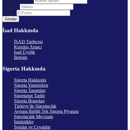
Acente Ünvanı
*
Telefon
*
Email
*
Gönder
İsad Hakkında
İSAD Tarihçesi
Kuruluş Amacı
İsad Üyelik
İletişim
Sigorta Hakkında
Sigorta Hakkında
Sigorta Yaptırırken
Sigorta Tanımları
Sigortanın Tarihi
Sigorta Branşları
Türkiye’de Sigortacılık
Avrupa Birliği Tek Sigorta Piyasası
Sigortacılık Mevzuatı
İstatistikler
Sorular ve Cevaplar