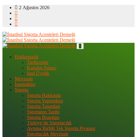
2 Ağustos 2026
Hakkımızda
Tarihçemiz
Kuruluş Amacı
İsad Üyelik
Mevzuatı
İstatistikler
Sigorta
Sigorta Hakkında
Sigorta Yaptırırken
Sigorta Tanımları
Sigortanın Tarihi
Sigorta Branşları
Türkiye’de Sigortacılık
Avrupa Birliği Tek Sigorta Piyasası
Sigortacılık Mevzuatı