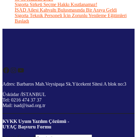
Sigorta Şirketi Seçme Hakkı Kısıtlanamaz!
İSAD Ailesi Kahvaltı Buluşmasında Bir Araya Geldi
Sigorta Teknik Personeli İçin Zorunlu Yenileme Eğitimleri
Başladı
Facebook
Instagram
YouTube
Adres: Barbaros Mah.Veysipaşa Sk.Yücekent Sitesi A blok no:3
Üsküdar /İSTANBUL
Tel: 0216 474 37 37
Mail: isad@isad.org.tr
KVKK Uyum Yazılım Çözümü -
UYAÇ Başvuru Formu