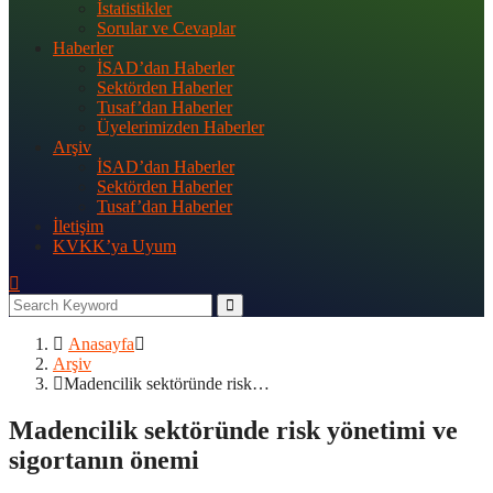
İstatistikler
Sorular ve Cevaplar
Haberler
İSAD’dan Haberler
Sektörden Haberler
Tusaf’dan Haberler
Üyelerimizden Haberler
Arşiv
İSAD’dan Haberler
Sektörden Haberler
Tusaf’dan Haberler
İletişim
KVKK’ya Uyum
Anasayfa
Arşiv
Madencilik sektöründe risk…
Madencilik sektöründe risk yönetimi ve
sigortanın önemi