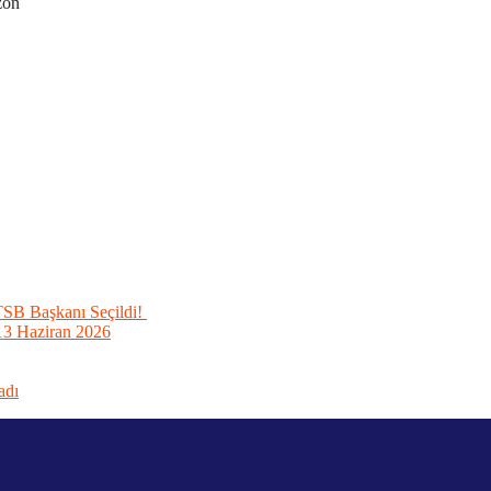
zon
TSB Başkanı Seçildi!
1-13 Haziran 2026
adı