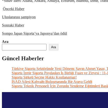
*Sınav İlleri: Adana, Ankara, Antalya, Erzurum, İstanbul, İzmir, Trab
Önceki Haber
Uluslararası şampiyon
Sonraki Haber
Sompo Japan Sigorta’ya Japonya’dan ödül
Ara
Ara
Güncel Haberler
Türkiye Sigorta Sektöründe Yeni Dönem: Sayın Ahmet Yaşar, 
Sigorta İzmir Sigorta Paydaşları İş Birliği Fuarı ve Zirvesi : 1
Sigorta Şirketi Seçme Hakkı Kısıtlanamaz!
İSAD Ailesi Kahvaltı Buluşmasında Bir Araya Geldi
Sigorta Teknik Personeli İçin Zorunlu Yenileme Eğitimleri Başl