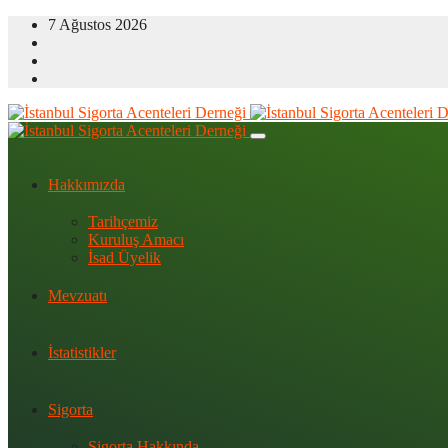
7 Ağustos 2026
Hakkımızda
Tarihçemiz
Kuruluş Amacı
İsad Üyelik
Mevzuatı
İstatistikler
Sigorta
Sigorta Hakkında