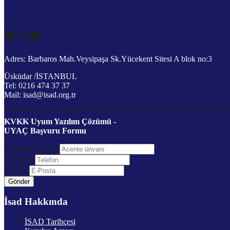
Facebook
Instagram
YouTube
Adres: Barbaros Mah.Veysipaşa Sk.Yücekent Sitesi A blok no:3
Üsküdar /İSTANBUL
Tel: 0216 474 37 37
Mail: isad@isad.org.tr
KVKK Uyum Yazılım Çözümü -
UYAÇ Başvuru Formu
Acente Ünvanı
*
Telefon
*
Email
*
Gönder
İsad Hakkında
İSAD Tarihçesi