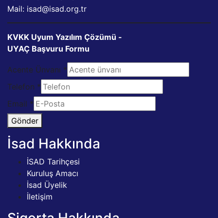
Mail: isad@isad.org.tr
KVKK Uyum Yazılım Çözümü -
UYAÇ Başvuru Formu
Acente Ünvanı
*
Telefon
*
Email
*
Gönder
İsad Hakkında
İSAD Tarihçesi
Kuruluş Amacı
İsad Üyelik
İletişim
Sigorta Hakkında