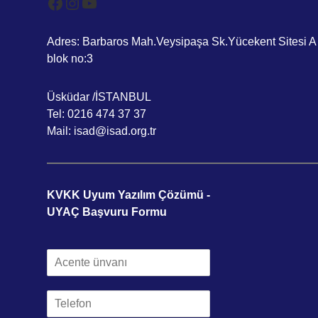
Adres: Barbaros Mah.Veysipaşa Sk.Yücekent Sitesi A
blok no:3
Üsküdar /İSTANBUL
Tel: 0216 474 37 37
Mail: isad@isad.org.tr
KVKK Uyum Yazılım Çözümü -
UYAÇ Başvuru Formu
A
c
e
T
n
e
t