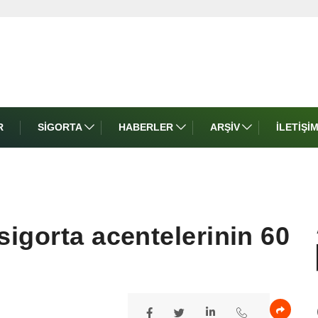
R
SIGORTA
HABERLER
ARŞIV
İLETIŞI
sigorta acentelerinin 60