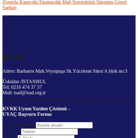
Zorunlu Karayolu Taşımacılık Mali Sorumluluk Sigortası Genel
Şartları
Facebook
Instagram
YouTube
Adres: Barbaros Mah.Veysipaşa Sk.Yücekent Sitesi A blok no:3
Üsküdar /İSTANBUL
Tel: 0216 474 37 37
Mail: isad@isad.org.tr
KVKK Uyum Yazılım Çözümü -
UYAÇ Başvuru Formu
Acente Ünvanı
*
Telefon
*
Email
*