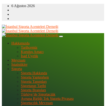
6 Ağustos 2026
Hakkımızda
Tarihçemiz
Kuruluş Amacı
İsad Üyelik
Mevzuatı
İstatistikler
Sigorta
Sigorta Hakkında
Sigorta Yaptırırken
Sigorta Tanımları
Sigortanın Tarihi
Sigorta Branşları
Türkiye’de Sigortacılık
Avrupa Birliği Tek Sigorta Piyasası
Sigortacılık Mevzuatı