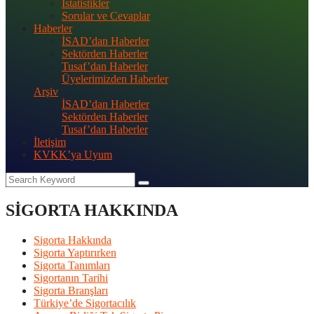
İstatistikler
Sorular ve Cevaplar
Haberler
İSAD’dan Haberler
Sektörden Haberler
Tusaf’dan Haberler
Üyelerimizden Haberler
Arşiv
İSAD’dan Haberler
Sektörden Haberler
Tusaf’dan Haberler
İletişim
KVKK’ya Uyum
SİGORTA HAKKINDA
Sigorta Hakkında
Sigorta Yaptırırken
Sigorta Tanımları
Sigortanın Tarihi
Sigorta Branşları
Türkiye’de Sigortacılık