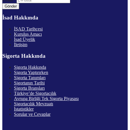
Gönder
İsad Hakkında
İSAD Tarihçesi
Kuruluş Amacı
İsad Üyelik
İletişim
Sigorta Hakkında
Sigorta Hakkında
Sigorta Yaptırırken
Sigorta Tanımları
Sigortanın Tarihi
Sigorta Branşları
Türkiye’de Sigortacılık
Avrupa Birliği Tek Sigorta Piyasası
Sigortacılık Mevzuatı
İstatistikler
Sorular ve Cevaplar