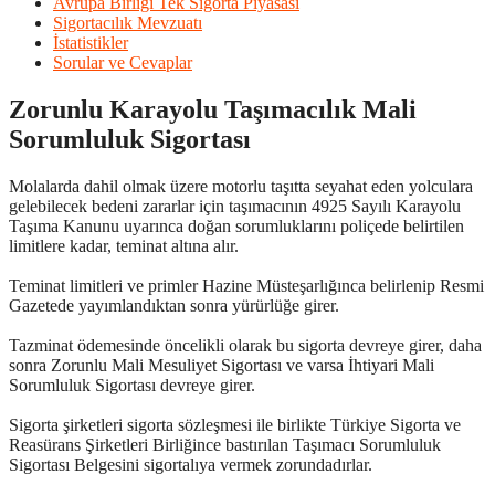
Avrupa Birliği Tek Sigorta Piyasası
Sigortacılık Mevzuatı
İstatistikler
Sorular ve Cevaplar
Zorunlu Karayolu Taşımacılık Mali
Sorumluluk Sigortası
Molalarda dahil olmak üzere motorlu taşıtta seyahat eden yolculara
gelebilecek bedeni zararlar için taşımacının 4925 Sayılı Karayolu
Taşıma Kanunu uyarınca doğan sorumluklarını poliçede belirtilen
limitlere kadar, teminat altına alır.
Teminat limitleri ve primler Hazine Müsteşarlığınca belirlenip Resmi
Gazetede yayımlandıktan sonra yürürlüğe girer.
Tazminat ödemesinde öncelikli olarak bu sigorta devreye girer, daha
sonra Zorunlu Mali Mesuliyet Sigortası ve varsa İhtiyari Mali
Sorumluluk Sigortası devreye girer.
Sigorta şirketleri sigorta sözleşmesi ile birlikte Türkiye Sigorta ve
Reasürans Şirketleri Birliğince bastırılan Taşımacı Sorumluluk
Sigortası Belgesini sigortalıya vermek zorundadırlar.