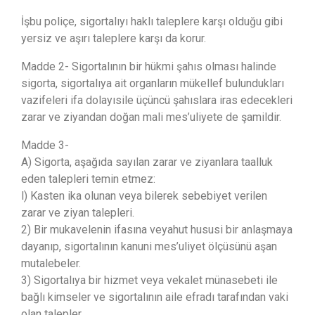
İşbu poliçe, sigortalıyı haklı taleplere karşı olduğu gibi
yersiz ve aşırı taleplere karşı da korur.
Madde 2- Sigortalının bir hükmi şahıs olması halinde
sigorta, sigortalıya ait organların mükellef bulundukları
vazifeleri ifa dolayısile üçüncü şahıslara iras edecekleri
zarar ve ziyandan doğan mali mes’uliyete de şamildir.
Madde 3-
A) Sigorta, aşağıda sayılan zarar ve ziyanlara taalluk
eden talepleri temin etmez:
l) Kasten ika olunan veya bilerek sebebiyet verilen
zarar ve ziyan talepleri.
2) Bir mukavelenin ifasına veyahut hususi bir anlaşmaya
dayanıp, sigortalının kanuni mes’uliyet ölçüsünü aşan
mutalebeler.
3) Sigortalıya bir hizmet veya vekalet münasebeti ile
bağlı kimseler ve sigortalının aile efradı tarafından vaki
olan talepler.