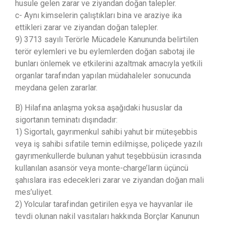
husule gelen zarar ve ziyandan doğan talepler.
c- Aynı kimselerin çalıştıkları bina ve araziye ika
ettikleri zarar ve ziyandan doğan talepler.
9) 3713 sayılı Terörle Mücadele Kanununda belirtilen
terör eylemleri ve bu eylemlerden doğan sabotaj ile
bunları önlemek ve etkilerini azaltmak amacıyla yetkili
organlar tarafından yapılan müdahaleler sonucunda
meydana gelen zararlar.
B) Hilafına anlaşma yoksa aşağıdaki hususlar da
sigortanın teminatı dışındadır:
1) Sigortalı, gayrımenkul sahibi yahut bir müteşebbis
veya iş sahibi sıfatile temin edilmişse, poliçede yazılı
gayrımenkullerde bulunan yahut teşebbüsün icrasında
kullanılan asansör veya monte-charge’ların üçüncü
şahıslara iras edecekleri zarar ve ziyandan doğan mali
mes’uliyet.
2) Yolcular tarafindan getirilen eşya ve hayvanlar ile
tevdi olunan nakil vasıtaları hakkında Borçlar Kanunun