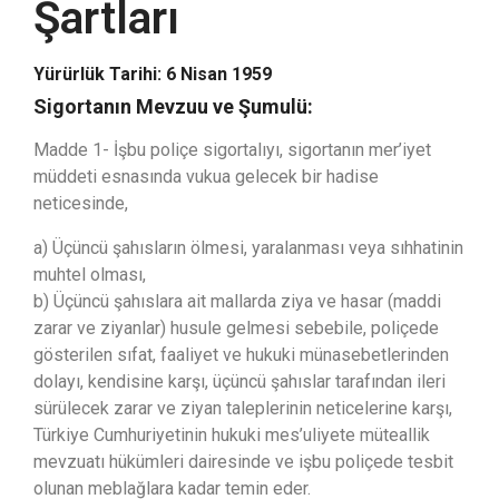
Şartları
Yürürlük Tarihi: 6 Nisan 1959
Sigortanın Mevzuu ve Şumulü:
Madde 1- İşbu poliçe sigortalıyı, sigortanın mer’iyet
müddeti esnasında vukua gelecek bir hadise
neticesinde,
a) Üçüncü şahısların ölmesi, yaralanması veya sıhhatinin
muhtel olması,
b) Üçüncü şahıslara ait mallarda ziya ve hasar (maddi
zarar ve ziyanlar) husule gelmesi sebebile, poliçede
gösterilen sıfat, faaliyet ve hukuki münasebetlerinden
dolayı, kendisine karşı, üçüncü şahıslar tarafından ileri
sürülecek zarar ve ziyan taleplerinin neticelerine karşı,
Türkiye Cumhuriyetinin hukuki mes’uliyete müteallik
mevzuatı hükümleri dairesinde ve işbu poliçede tesbit
olunan meblağlara kadar temin eder.