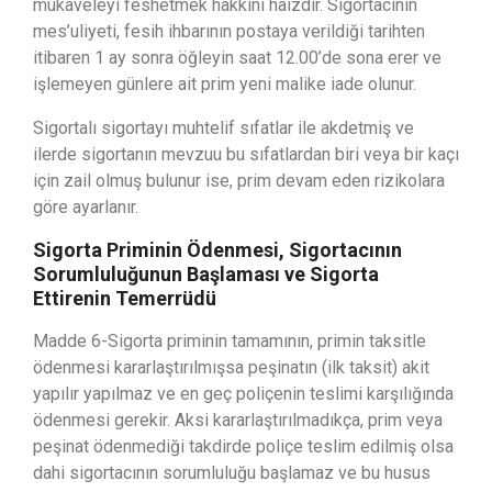
mukaveleyi feshetmek hakkını haizdir. Sigortacının
mes’uliyeti, fesih ihbarının postaya verildiği tarihten
itibaren 1 ay sonra öğleyin saat 12.00’de sona erer ve
işlemeyen günlere ait prim yeni malike iade olunur.
Sigortalı sigortayı muhtelif sıfatlar ile akdetmiş ve
ilerde sigortanın mevzuu bu sıfatlardan biri veya bir kaçı
için zail olmuş bulunur ise, prim devam eden rizikolara
göre ayarlanır.
Sigorta Priminin Ödenmesi, Sigortacının
Sorumluluğunun Başlaması ve Sigorta
Ettirenin Temerrüdü
Madde 6-Sigorta priminin tamamının, primin taksitle
ödenmesi kararlaştırılmışsa peşinatın (ilk taksit) akit
yapılır yapılmaz ve en geç poliçenin teslimi karşılığında
ödenmesi gerekir. Aksi kararlaştırılmadıkça, prim veya
peşinat ödenmediği takdirde poliçe teslim edilmiş olsa
dahi sigortacının sorumluluğu başlamaz ve bu husus