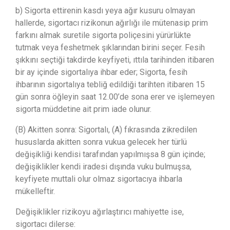
b) Sigorta ettirenin kasdı yeya ağır kusuru olmayan
hallerde, sigortacı rizikonun ağırlığı ile mütenasip prim
farkını almak suretile sigorta poliçesini yürürlükte
tutmak veya feshetmek şıklarından birini seçer. Fesih
şıkkını seçtiği takdirde keyfiyeti, ıttıla tarihinden itibaren
bir ay içinde sigortalıya ihbar eder; Sigorta, fesih
ihbarının sigortalıya tebliğ edildiği tarihten itibaren 15
gün sonra öğleyin saat 12.00’de sona erer ve işlemeyen
sigorta müddetine ait prim iade olunur.
(B) Akitten sonra: Sigortalı, (A) fıkrasında zikredilen
hususlarda akitten sonra vukua gelecek her türlü
değişikliği kendisi tarafından yapılmışsa 8 gün içinde;
değişiklikler kendi iradesi dışında vuku bulmuşsa,
keyfiyete muttali olur olmaz sigortacıya ihbarla
mükelleftir.
Değişiklikler rizikoyu ağırlaştırıcı mahiyette ise,
sigortacı dilerse: