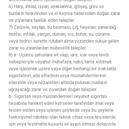
6) Harp, ihtilal, isyan, ayaklanma, iğtişaş, grev ve
bunların tenkilinden ve el koyma hallerinden doğan zarar
ve ziyanlara taallük eden talepler.
7) Zelzele, seylap, su basması, çığ, heyelan, yanardağ
indifaı, infilak, yangın, duman, sis, buhar, su; çürüme
veya tedrici surette rutubet alma yüzünden vukua gelen
zarar ve ziyanlardan mütevellit talepler.
8) a- Üçüncü şahıslara ait olup, iare, icar veya tevdi
sebepleriyle veyahut muhafaza, nakil, tamir edilmek
veya işlenmek üzere veya diğer herhangi bir maksatla
sigortalının, aile efradının veya müstahdemlerinin
ellerinde veya nezaretleri altında bulunan malların
uğrayacağı zarar ve ziyandan doğan talepler.
b- Sigortalı veya müstahdemleri veyahut sigortalı
hesabına hareket eden kimseler tarafından imal veya
teslim edilen veya işlenen şeylerde veya bu şeylerle
fonksiyonel rabıtası olan teknik cihaz veya tesislerde,
işin veya teslimatın kusurlu ve ayıplı olması dolayısile