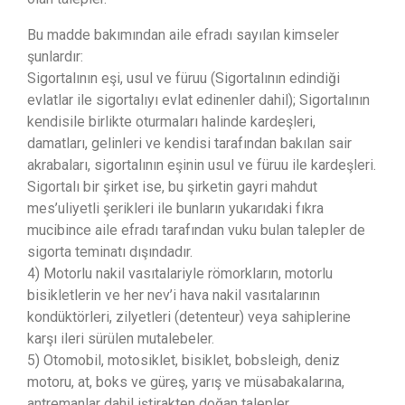
Bu madde bakımından aile efradı sayılan kimseler
şunlardır:
Sigortalının eşi, usul ve füruu (Sigortalının edindiği
evlatlar ile sigortalıyı evlat edinenler dahil); Sigortalının
kendisile birlikte oturmaları halinde kardeşleri,
damatları, gelinleri ve kendisi tarafından bakılan sair
akrabaları, sigortalının eşinin usul ve füruu ile kardeşleri.
Sigortalı bir şirket ise, bu şirketin gayri mahdut
mes’uliyetli şerikleri ile bunların yukarıdaki fıkra
mucibince aile efradı tarafından vuku bulan talepler de
sigorta teminatı dışındadır.
4) Motorlu nakil vasıtalariyle römorkların, motorlu
bisikletlerin ve her nev’i hava nakil vasıtalarının
kondüktörleri, zilyetleri (detenteur) veya sahiplerine
karşı ileri sürülen mutalebeler.
5) Otomobil, motosiklet, bisiklet, bobsleigh, deniz
motoru, at, boks ve güreş, yarış ve müsabakalarına,
antremanlar dahil iştirakten doğan talepler.