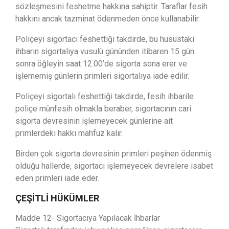
sözleşmesini feshetme hakkına sahiptir. Taraflar fesih
hakkını ancak tazminat ödenmeden önce kullanabilir.
Poliçeyi sigortacı feshettiği takdirde, bu husustaki
ihbarın sigortalıya vusulü gününden itibaren 15 gün
sonra öğleyin saat 12.00’de sigorta sona erer ve
işlememiş günlerin primleri sigortalıya iade edilir.
Poliçeyi sigortalı feshettiği takdirde, fesih ihbarile
poliçe münfesih olmakla beraber, sigortacının cari
sigorta devresinin işlemeyecek günlerine ait
primlerdeki hakkı mahfuz kalır.
Birden çok sigorta devresinin primleri peşinen ödenmiş
olduğu hallerde, sigortacı işlemeyecek devrelere isabet
eden primleri iade eder.
ÇEŞİTLİ HÜKÜMLER
Madde 12- Sigortacıya Yapılacak İhbarlar