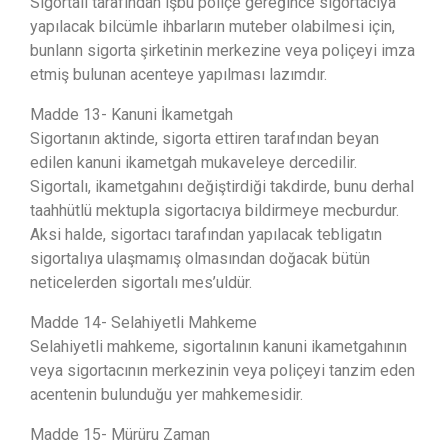
Sigortalı tarafından işbu poliçe gereğince sigortacıya
yapılacak bilcümle ihbarların muteber olabilmesi için,
bunlann sigorta şirketinin merkezine veya poliçeyi imza
etmiş bulunan acenteye yapılması lazımdır.
Madde 13- Kanuni İkametgah
Sigortanın aktinde, sigorta ettiren tarafından beyan
edilen kanuni ikametgah mukaveleye dercedilir.
Sigortalı, ikametgahını değiştirdiği takdirde, bunu derhal
taahhütlü mektupla sigortacıya bildirmeye mecburdur.
Aksi halde, sigortacı tarafından yapılacak tebligatın
sigortalıya ulaşmamış olmasından doğacak bütün
neticelerden sigortalı mes’uldür.
Madde 14- Selahiyetli Mahkeme
Selahiyetli mahkeme, sigortalının kanuni ikametgahının
veya sigortacının merkezinin veya poliçeyi tanzim eden
acentenin bulunduğu yer mahkemesidir.
Madde 15- Mürüru Zaman