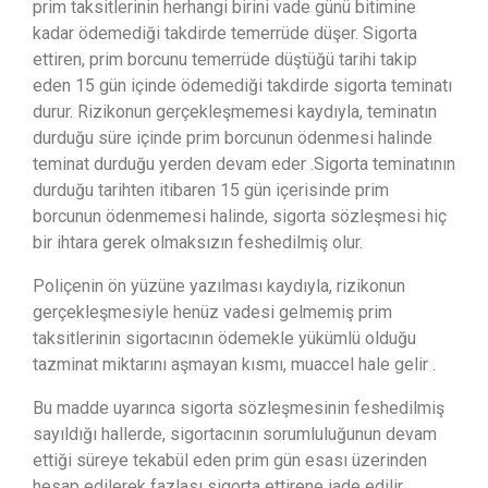
prim taksitlerinin herhangi birini vade günü bitimine
kadar ödemediği takdirde temerrüde düşer. Sigorta
ettiren, prim borcunu temerrüde düştüğü tarihi takip
eden 15 gün içinde ödemediği takdirde sigorta teminatı
durur. Rizikonun gerçekleşmemesi kaydıyla, teminatın
durduğu süre içinde prim borcunun ödenmesi halinde
teminat durduğu yerden devam eder .Sigorta teminatının
durduğu tarihten itibaren 15 gün içerisinde prim
borcunun ödenmemesi halinde, sigorta sözleşmesi hiç
bir ihtara gerek olmaksızın feshedilmiş olur.
Poliçenin ön yüzüne yazılması kaydıyla, rizikonun
gerçekleşmesiyle henüz vadesi gelmemiş prim
taksitlerinin sigortacının ödemekle yükümlü olduğu
tazminat miktarını aşmayan kısmı, muaccel hale gelir .
Bu madde uyarınca sigorta sözleşmesinin feshedilmiş
sayıldığı hallerde, sigortacının sorumluluğunun devam
ettiği süreye tekabül eden prim gün esası üzerinden
hesap edilerek fazlası sigorta ettirene iade edilir.