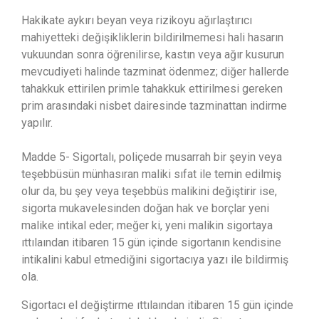
Hakikate aykırı beyan veya rizikoyu ağırlaştırıcı
mahiyetteki değişikliklerin bildirilmemesi hali hasarın
vukuundan sonra öğrenilirse, kastın veya ağır kusurun
mevcudiyeti halinde tazminat ödenmez; diğer hallerde
tahakkuk ettirilen primle tahakkuk ettirilmesi gereken
prim arasındaki nisbet dairesinde tazminattan indirme
yapılır.
Madde 5- Sigortalı, poliçede musarrah bir şeyin veya
teşebbüsün münhasıran maliki sıfat ile temin edilmiş
olur da, bu şey veya teşebbüs malikini değiştirir ise,
sigorta mukavelesinden doğan hak ve borçlar yeni
malike intikal eder; meğer ki, yeni malikin sigortaya
ıttılaından itibaren 15 gün içinde sigortanın kendisine
intikalini kabul etmediğini sigortacıya yazı ile bildirmiş
ola.
Sigortacı el değiştirme ıttılaından itibaren 15 gün içinde