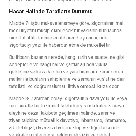
Hasar Halinde Tarafların Durumu:
Madde 7- İşbu mukavelenameye göre, sigortalının mali
mes’uliyetini mucip olabilecek bir vakıanın hudusunda,
sigortalı ıttıla tarihinden itibaren beş gün içinde
sigortacıyı yazı ile haberdar etmekle mükelleftir.
Bu ihbarın kazanın nerede, hangi tarih ve saatte, ne gibi
sebeplerle ve hangi hal ve şartlar altında vukua
geldiğine ve kazada ölen ve yaralananlara, zarar gören
mallar ile bunların sahiplerine ve zamanın vüs’atine dair
tafsilatlı ve doğru malumatı ihtiva etmesi iktiza eder.
Madde 8- Zarardan dolayı sigortalının dava yolu ile veya
sair suretle bir tazminat talebi karşısında kalması veya
aleyhine cezai takibata geçilmesi halinde, zarar ve
ziyan talebine müteallik davetiye, ihbarname, ihtarname,
adli tebligat, dava arzuhali, mektup ve diğer bilcümle
vesikaların istenmesi beklenmeksizin ve derhal