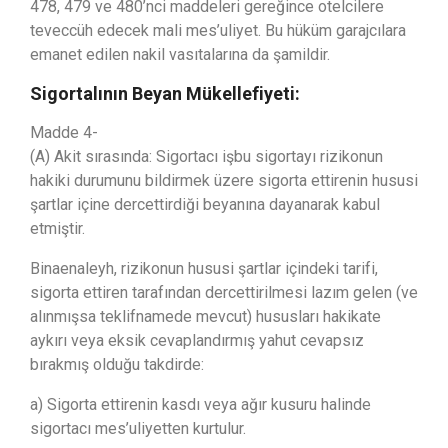
478, 479 ve 480’nci maddeleri gereğince otelcilere
teveccüh edecek mali mes’uliyet. Bu hüküm garajcılara
emanet edilen nakil vasıtalarına da şamildir.
Sigortalının Beyan Mükellefiyeti:
Madde 4-
(A) Akit sırasında: Sigortacı işbu sigortayı rizikonun
hakiki durumunu bildirmek üzere sigorta ettirenin hususi
şartlar içine dercettirdiği beyanına dayanarak kabul
etmiştir.
Binaenaleyh, rizikonun hususi şartlar içindeki tarifi,
sigorta ettiren tarafından dercettirilmesi lazım gelen (ve
alınmışsa teklifnamede mevcut) hususları hakikate
aykırı veya eksik cevaplandırmış yahut cevapsız
bırakmış olduğu takdirde:
a) Sigorta ettirenin kasdı veya ağır kusuru halinde
sigortacı mes’uliyetten kurtulur.