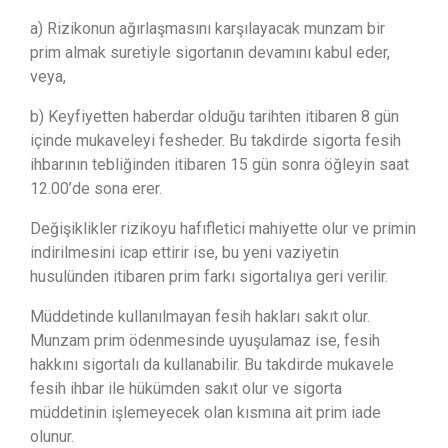
a) Rizikonun ağırlaşmasını karşılayacak munzam bir
prim almak suretiyle sigortanın devamını kabul eder,
veya,
b) Keyfiyetten haberdar olduğu tarihten itibaren 8 gün
içinde mukaveleyi fesheder. Bu takdirde sigorta fesih
ihbarının tebliğinden itibaren 15 gün sonra öğleyin saat
12.00’de sona erer.
Değişiklikler rizikoyu hafıfletici mahiyette olur ve primin
indirilmesini icap ettirir ise, bu yeni vaziyetin
husulünden itibaren prim farkı sigortalıya geri verilir.
Müddetinde kullanılmayan fesih hakları sakıt olur.
Munzam prim ödenmesinde uyuşulamaz ise, fesih
hakkını sigortalı da kullanabilir. Bu takdirde mukavele
fesih ihbar ile hükümden sakıt olur ve sigorta
müddetinin işlemeyecek olan kısmına ait prim iade
olunur.