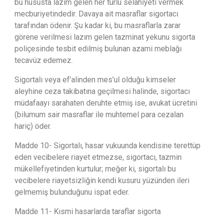
bu hususta lazım gelen her türlü selahiyeti vermek
mecburiyetindedir. Davaya ait masraflar sigortacı
tarafından ödenir. Şu kadar ki, bu masraflarla zarar
görene verilmesi lazım gelen tazminat yekunu sigorta
poliçesinde tesbit edilmiş bulunan azami meblağı
tecavüz edemez.
Sigortalı veya ef’alinden mes’ul olduğu kimseler
aleyhine ceza takibatına geçilmesi halinde, sigortacı
müdafaayı sarahaten deruhte etmiş ise, avukat ücretini
(bilumum sair masraflar ile muhtemel para cezalan
hariç) öder.
Madde 10- Sigortalı, hasar vukuunda kendisine terettüp
eden vecibelere riayet etmezse, sigortacı, tazmin
mükellefiyetinden kurtulur; meğer ki, sigortalı bu
vecibelere riayetsizliğin kendi kusuru yüzünden ileri
gelmemiş bulunduğunu ispat eder.
Madde 11- Kısmi hasarlarda taraflar sigorta