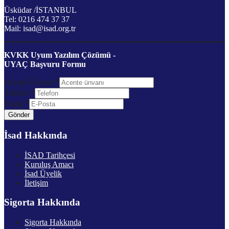
Üsküdar /İSTANBUL
Tel: 0216 474 37 37
Mail: isad@isad.org.tr
KVKK Uyum Yazılım Çözümü -
UYAÇ Başvuru Formu
Acente Ünvanı
*
Telefon
*
Email
*
Gönder
İsad Hakkında
İSAD Tarihçesi
Kuruluş Amacı
İsad Üyelik
İletişim
Sigorta Hakkında
Sigorta Hakkında