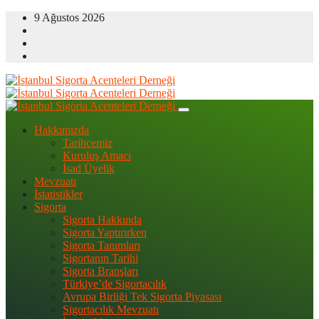
9 Ağustos 2026
Hakkımızda
Tarihçemiz
Kuruluş Amacı
İsad Üyelik
Mevzuatı
İstatistikler
Sigorta
Sigorta Hakkında
Sigorta Yaptırırken
Sigorta Tanımları
Sigortanın Tarihi
Sigorta Branşları
Türkiye’de Sigortacılık
Avrupa Birliği Tek Sigorta Piyasası
Sigortacılık Mevzuatı