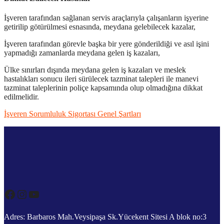
İşveren tarafından sağlanan servis araçlarıyla çalışanların işyerine
getirilip götürülmesi esnasında, meydana gelebilecek kazalar,
İşveren tarafından görevle başka bir yere gönderildiği ve asıl işini
yapmadığı zamanlarda meydana gelen iş kazaları,
Ülke sınırları dışında meydana gelen iş kazaları ve meslek
hastalıkları sonucu ileri sürülecek tazminat talepleri ile manevi
tazminat taleplerinin poliçe kapsamında olup olmadığına dikkat
edilmelidir.
İşveren Sorumluluk Sigortası Genel Şartları
Facebook
Instagram
YouTube
Adres: Barbaros Mah.Veysipaşa Sk.Yücekent Sitesi A blok no:3