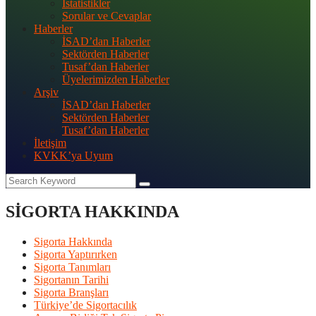
İstatistikler
Sorular ve Cevaplar
Haberler
İSAD’dan Haberler
Sektörden Haberler
Tusaf’dan Haberler
Üyelerimizden Haberler
Arşiv
İSAD’dan Haberler
Sektörden Haberler
Tusaf’dan Haberler
İletişim
KVKK’ya Uyum
SİGORTA HAKKINDA
Sigorta Hakkında
Sigorta Yaptırırken
Sigorta Tanımları
Sigortanın Tarihi
Sigorta Branşları
Türkiye’de Sigortacılık