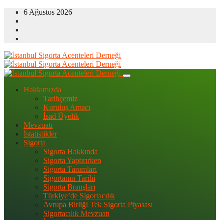
6 Ağustos 2026
Hakkımızda
Tarihçemiz
Kuruluş Amacı
İsad Üyelik
Mevzuatı
İstatistikler
Sigorta
Sigorta Hakkında
Sigorta Yaptırırken
Sigorta Tanımları
Sigortanın Tarihi
Sigorta Branşları
Türkiye’de Sigortacılık
Avrupa Birliği Tek Sigorta Piyasası
Sigortacılık Mevzuatı