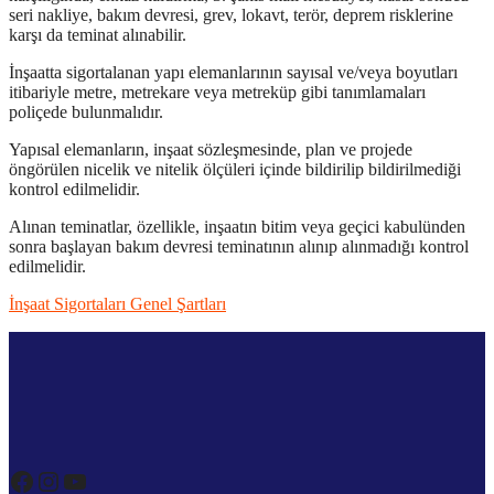
seri nakliye, bakım devresi, grev, lokavt, terör, deprem risklerine
karşı da teminat alınabilir.
İnşaatta sigortalanan yapı elemanlarının sayısal ve/veya boyutları
itibariyle metre, metrekare veya metreküp gibi tanımlamaları
poliçede bulunmalıdır.
Yapısal elemanların, inşaat sözleşmesinde, plan ve projede
öngörülen nicelik ve nitelik ölçüleri içinde bildirilip bildirilmediği
kontrol edilmelidir.
Alınan teminatlar, özellikle, inşaatın bitim veya geçici kabulünden
sonra başlayan bakım devresi teminatının alınıp alınmadığı kontrol
edilmelidir.
İ
nşaat Sigortaları Genel Şartları
Facebook
Instagram
YouTube