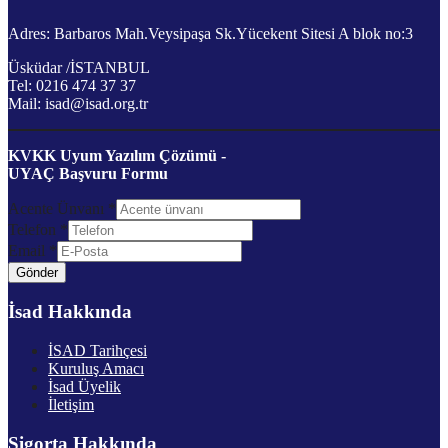
Adres: Barbaros Mah.Veysipaşa Sk.Yücekent Sitesi A blok no:3
Üsküdar /İSTANBUL
Tel: 0216 474 37 37
Mail: isad@isad.org.tr
KVKK Uyum Yazılım Çözümü -
UYAÇ Başvuru Formu
Acente Ünvanı
*
Telefon
*
Email
*
Gönder
İsad Hakkında
İSAD Tarihçesi
Kuruluş Amacı
İsad Üyelik
İletişim
Sigorta Hakkında