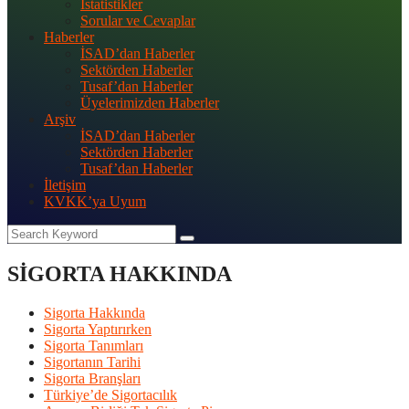
İstatistikler
Sorular ve Cevaplar
Haberler
İSAD’dan Haberler
Sektörden Haberler
Tusaf’dan Haberler
Üyelerimizden Haberler
Arşiv
İSAD’dan Haberler
Sektörden Haberler
Tusaf’dan Haberler
İletişim
KVKK’ya Uyum
SİGORTA HAKKINDA
Sigorta Hakkında
Sigorta Yaptırırken
Sigorta Tanımları
Sigortanın Tarihi
Sigorta Branşları
Türkiye’de Sigortacılık