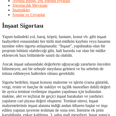
Avrupa Birliği Tek Sigorta Piyasası
Sigortacılık Mevzuatı
İstatistikler
Sorular ve Cevaplar
İnşaat Sigortası
Yapım halindeki yol, baraj, köprü, hastane, konut vb. gibi inşaat
faaliyetleri esnasındaki her türlü mal-mülkün kaybını veya hasarını
tazmine eden sigorta anlaşmasıdır. “İnşaat”, yapılmakta olan bir
projenin bütünü olabileceği gibi, hali hazırda var olan bir mülke
eklenecek bazı bölümlerle sınırlı da olabilir.
Ancak inşaat sahasındaki değerlerin uğrayacağı zararların önceden
bilinmeyen, ani bir sebeple meydana gelmesi ve bu sebebin de
istisna edilmeyen hallerden olması gereklidir.
Sigorta bedelini, inşaat konusu malzeme ve işlerin (varsa gümrük,
vergi, resim ve harçlar ile nakliye ve işçilik masrafları dahil) değeri
ile ayrıca teminat verilmişse inşaatın yapılması için kullanılan
makine, alet ve teçhizat ile geçici inşaat barakaları ve yardımcı
yapıların cari piyasa değeri oluşturur. Teminat süresi, inşaat
malzemelerinin inşaat alanına indiği andan itibaren başlar ve inşa
edilen yapının işverene teslimatı ile sona erer. İstenirse ek prim
karşılığında, enkaz kaldırma, 3. şahıs mali mesuliyet, hasar sonucu