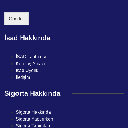
a
o
v
i
n
a
l
*
n
*
Gönder
ı
*
İsad Hakkında
İSAD Tarihçesi
Kuruluş Amacı
İsad Üyelik
İletişim
Sigorta Hakkında
Sigorta Hakkında
Sigorta Yaptırırken
Sigorta Tanımları