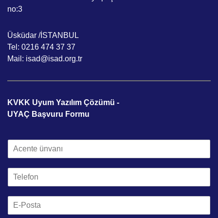
no:3
Üsküdar /İSTANBUL
Tel: 0216 474 37 37
Mail: isad@isad.org.tr
KVKK Uyum Yazılım Çözümü -
UYAÇ Başvuru Formu
A
c
e
T
n
e
t
l
e
E
e
Ü
m
f
n