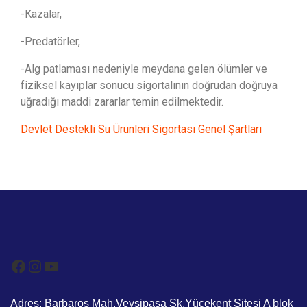
-Kazalar,
-Predatörler,
-Alg patlaması nedeniyle meydana gelen ölümler ve
fiziksel kayıplar sonucu sigortalının doğrudan doğruya
uğradığı maddi zararlar temin edilmektedir.
Devlet Destekli Su Ürünleri Sigortası Genel Şartları
Adres: Barbaros Mah.Veysipaşa Sk.Yücekent Sitesi A blok