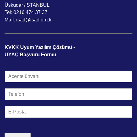
Üsküdar /İSTANBUL
Tel: 0216 474 37 37
Mail: isad@isad.org.tr
KVKK Uyum Yazılım Çözümü -
UYAÇ Başvuru Formu
A
c
e
T
n
e
t
l
e
E
e
Ü
m
f
n
a
o
v
i
n
a
l
*
n