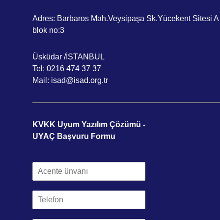
Adres: Barbaros Mah.Veysipaşa Sk.Yücekent Sitesi A
blok no:3
Üsküdar /İSTANBUL
Tel: 0216 474 37 37
Mail: isad@isad.org.tr
KVKK Uyum Yazılım Çözümü -
UYAÇ Başvuru Formu
A
c
e
T
n
e
t
l
e