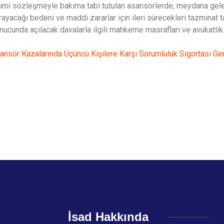
imi sözleşmeyle bakıma tabi tutulan asansörlerde, meydana geleb
rayacağı bedeni ve maddi zararlar için ileri sürecekleri tazminat t
nucunda açılacak davalarla ilgili mahkeme masrafları ve avukatlık
ansör Kazalarında Üçüncü Kişilere Karşı Sorumluluk Sigortası Gen
İsad Hakkında